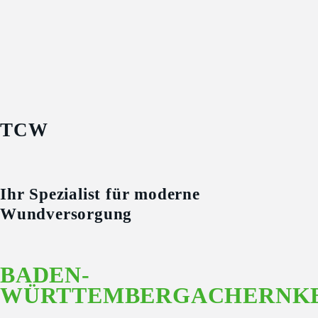
TCW
Ihr Spezialist für moderne
Wundversorgung
BADEN-
WÜRTTEMBERG
ACHERN
K