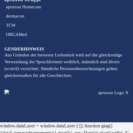
apraxon Homecare
dermacon
TCW
ORGAMed
GENDERHINWEIS
Aus Gründen der besseren Lesbarkeit wird auf die gleichzeitige
Verwendung der Sprachformen weiblich, männlich und divers
(w/m/d) verzichtet. Sämtliche Personenbezeichnungen gelten
gleichermaßen für alle Geschlechter.
window.dataLayer = window.dataLayer || []; function gtag()
{dataLayer.push(arguments);} gtag('js', new Date()); gtag('config', 'G-