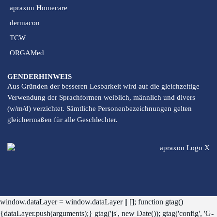
apraxon Homecare
dermacon
TCW
ORGAMed
GENDERHINWEIS
Aus Gründen der besseren Lesbarkeit wird auf die gleichzeitige
Verwendung der Sprachformen weiblich, männlich und divers
(w/m/d) verzichtet. Sämtliche Personenbezeichnungen gelten
gleichermaßen für alle Geschlechter.
window.dataLayer = window.dataLayer || []; function gtag()
{dataLayer.push(arguments);} gtag('js', new Date()); gtag('config', 'G-