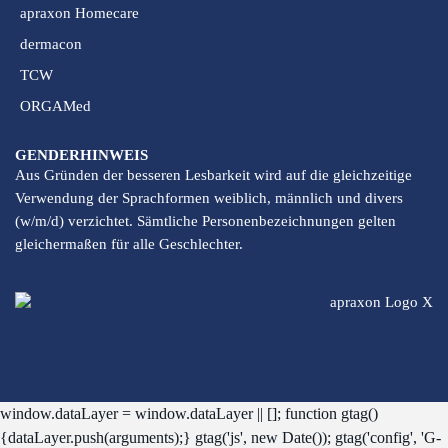
apraxon Homecare
dermacon
TCW
ORGAMed
GENDERHINWEIS
Aus Gründen der besseren Lesbarkeit wird auf die gleichzeitige
Verwendung der Sprachformen weiblich, männlich und divers
(w/m/d) verzichtet. Sämtliche Personenbezeichnungen gelten
gleichermaßen für alle Geschlechter.
window.dataLayer = window.dataLayer || []; function gtag()
{dataLayer.push(arguments);} gtag('js', new Date()); gtag('config', 'G-